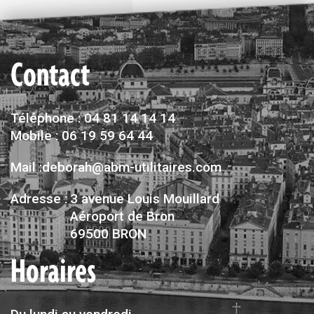
Contact
Téléphone : 04 81 14 14 14
Mobile : 06 19 59 64 44
Mail :deborah@abm-utilitaires.com
Adresse :
3 avenue Louis Mouillard
Aéroport de Bron
69500 BRON
Horaires